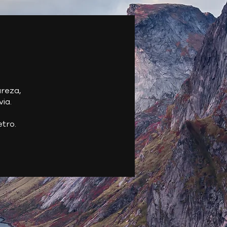
reza,
ia.
tro.