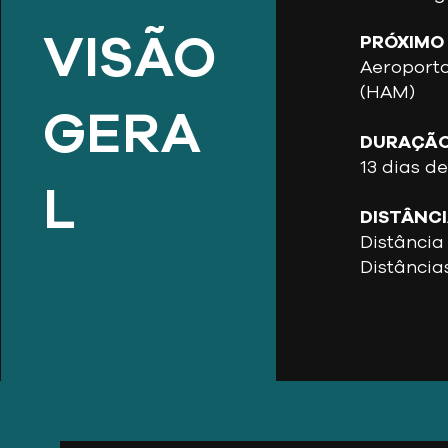
VISÃO
PRÓXIMO
Aeroport
(HAM)
GERA
DURAÇÃO
13 dias d
L
DISTÂNC
Distância 
Distância