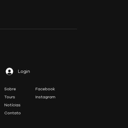
ra obra-prima da natureza e da
do por muitos a melhor estrada do
moto.
Login
Sobre
Facebook
Tours
Instagram
Notícias
Contato