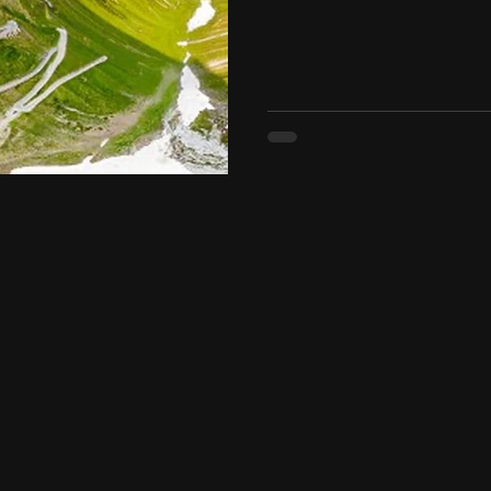
montanha é uma verdadei
engenharia e é considera
mundo para pilotar uma 